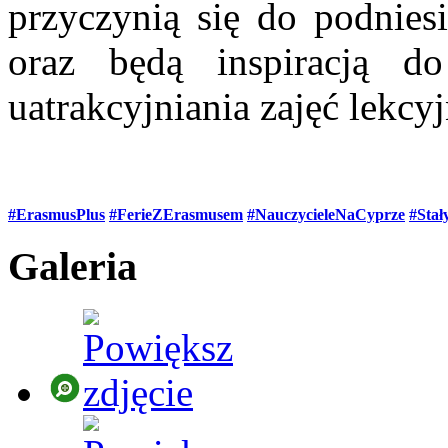
przyczynią się do podniesi
oraz będą inspiracją 
uatrakcyjniania zajęć lekcy
#ErasmusPlus
#FerieZErasmusem
#NauczycieleNaCyprze
#Sta
Galeria