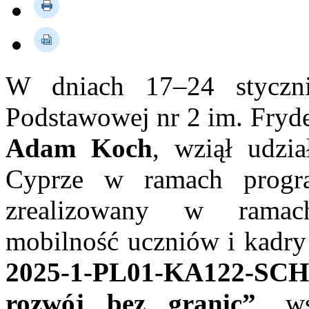
W dniach 17–24 styczni
Podstawowej nr 2 im. Fryd
Adam Koch
, wziął udzi
Cyprze w ramach progr
zrealizowany w ramac
mobilność uczniów i kadry 
2025-1-PL01-KA122-SCH
rozwój bez granic”
, w