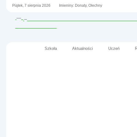
Piątek,
7
sierpnia
2026
Imieniny: Donaty, Olechny
Szkoła
Aktualności
Uczeń
R
Menu główne
Szkoła Podstawowa nr 2
im. Fryderyka Chopina
Informacje
w Małkini Górnej
- Dokumenty