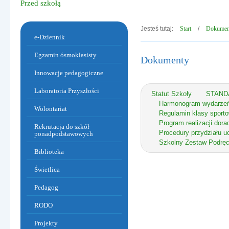
Przed szkołą
Jesteś tutaj:
Start
/
Dokumen
Menu dodatkowe
e-Dziennik
Egzamin ósmoklasisty
Dokumenty
Innowacje pedagogiczne
Laboratoria Przyszłości
Statut Szkoły
STAND
Harmonogram wydarzeń 
Wolontariat
Regulamin klasy sporto
Program realizacji do
Rekrutacja do szkół
Procedury przydziału u
ponadpodstawowych
Szkolny Zestaw Podręc
Biblioteka
Warzywa i owoce w sportowym obiektywie.
Świetlica
Pedagog
RODO
Projekty