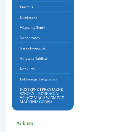
Erasmus+
Dwójeczka
Włącz myślenie
Na sportowo
Dzień Babci i Dziadka
Nasza twórczość
Aktywna Tablica
Konkursy
Deklaracja dostępności
DOSTĘPNE I PRZYJAZNE
SZKOŁY – EDUKACJA
WŁĄCZAJĄCA W GMINIE
MAŁKINIA GÓRNA
Ankieta