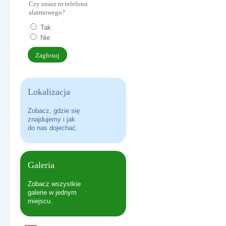
Czy znasz nr telefonu
ERASMUS+ USING MONILE APPS IN THE LEARNING PROC
alarmowego?
Tak
Nie
Lokalizacja
Zobacz, gdzie się
znajdujemy i jak
do nas dojechać.
DO HYMNU!
Galeria
Zobacz wszystkie
galerie w jednym
miejscu.