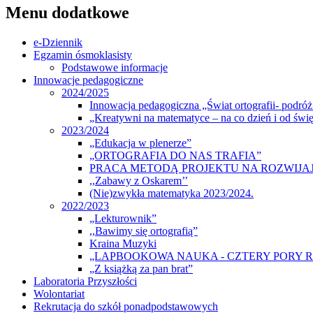
Menu dodatkowe
e-Dziennik
Egzamin ósmoklasisty
Podstawowe informacje
Innowacje pedagogiczne
2024/2025
Innowacja pedagogiczna „Świat ortografii- podróż 
„Kreatywni na matematyce – na co dzień i od świę
2023/2024
„Edukacja w plenerze”
„ORTOGRAFIA DO NAS TRAFIA”
PRACA METODĄ PROJEKTU NA ROZWIJA
,,Zabawy z Oskarem’’
(Nie)zwykła matematyka 2023/2024.
2022/2023
„Lekturownik”
,,Bawimy się ortografią”
Kraina Muzyki
„LAPBOOKOWA NAUKA - CZTERY PORY 
„Z książką za pan brat”
Laboratoria Przyszłości
Wolontariat
Rekrutacja do szkół ponadpodstawowych