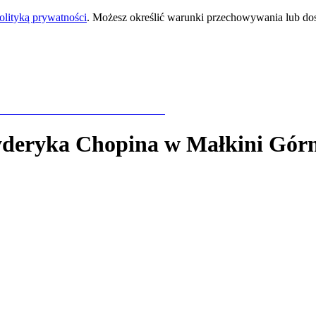
olityką prywatności
. Możesz określić warunki przechowywania lub do
yderyka Chopina
w Małkini Górn