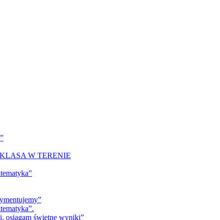
a”
KLASA W TERENIE
atematyka”
erymentujemy”
tematyka”.
ki, osiągam świetne wyniki”