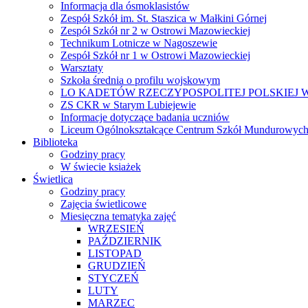
Informacja dla ósmoklasistów
Zespół Szkół im. St. Staszica w Małkini Górnej
Zespół Szkół nr 2 w Ostrowi Mazowieckiej
Technikum Lotnicze w Nagoszewie
Zespół Szkół nr 1 w Ostrowi Mazowieckiej
Warsztaty
Szkoła średnia o profilu wojskowym
LO KADETÓW RZECZYPOSPOLITEJ POLSKIEJ W
ZS CKR w Starym Lubiejewie
Informacje dotyczące badania uczniów
Liceum Ogólnokształcące Centrum Szkół Mundurowych
Biblioteka
Godziny pracy
W świecie ksiażek
Świetlica
Godziny pracy
Zajęcia świetlicowe
Miesięczna tematyka zajęć
WRZESIEŃ
PAŹDZIERNIK
LISTOPAD
GRUDZIEŃ
STYCZEŃ
LUTY
MARZEC