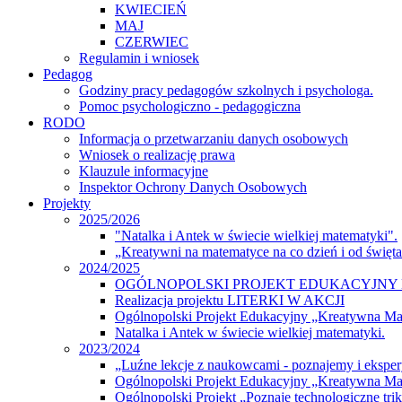
KWIECIEŃ
MAJ
CZERWIEC
Regulamin i wniosek
Pedagog
Godziny pracy pedagogów szkolnych i psychologa.
Pomoc psychologiczno - pedagogiczna
RODO
Informacja o przetwarzaniu danych osobowych
Wniosek o realizację prawa
Klauzule informacyjne
Inspektor Ochrony Danych Osobowych
Projekty
2025/2026
"Natalka i Antek w świecie wielkiej matematyki".
„Kreatywni na matematyce na co dzień i od święt
2024/2025
OGÓLNOPOLSKI PROJEKT EDUKACYJNY 
Realizacja projektu LITERKI W AKCJI
Ogólnopolski Projekt Edukacyjny „Kreatywna M
Natalka i Antek w świecie wielkiej matematyki.
2023/2024
„Luźne lekcje z naukowcami - poznajemy i eksp
Ogólnopolski Projekt Edukacyjny „Kreatywna Ma
Ogólnopolski Projekt „Poznaję technologiczne tri