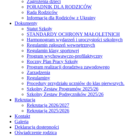
Zagrożenia dzieci
PORADNIK DLA RODZICÓW
Rada Rodziców
Іnformacja dla Rodziców z Ukrainy
Dokumenty
Statut Szkoły
STANDARDY OCHRONY MAŁOLETNICH
Harmonogram wydarzeń i uroczystości szkolnych
Regulamin zgłoszeń wewnętrznych
Regulamin klasy sportowej
Program wychowawczo-profilaktyczny
Roczny Plan Pracy Szkoły
Program realizacji doradztwa zawodowego
Zarządzenia
Regulaminy
Procedury przydziału uczniów do klas pierwszych.
Szkolny Zestaw Programów 2025/26
Szkolny Zestaw Podręczników 2025/26
Rekrutacja
Rekrutacja 2026/2027
Rekrutacja 2025/2026
Kontakt
Galeria
Deklaracja dostępności
Oświadczenie rodzica