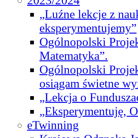
2023/2024
„Luźne lekcje z na
eksperymentujemy”
Ogólnopolski Proje
Matematyka”.
Ogólnopolski Projek
osiągam świetne wy
„Lekcja o Fundusza
„Eksperymentuję, 
eTwinning