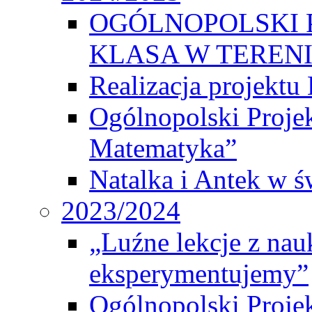
OGÓLNOPOLSKI 
KLASA W TEREN
Realizacja projek
Ogólnopolski Proje
Matematyka”
Natalka i Antek w ś
2023/2024
„Luźne lekcje z na
eksperymentujemy”
Ogólnopolski Proje