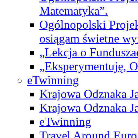
Matematyka”.
Ogólnopolski Projek
osiągam świetne wy
„Lekcja o Fundusza
„Eksperymentuję, 
eTwinning
Krajowa Odznaka Ja
Krajowa Odznaka Ja
eTwinning
Travel Around Euro