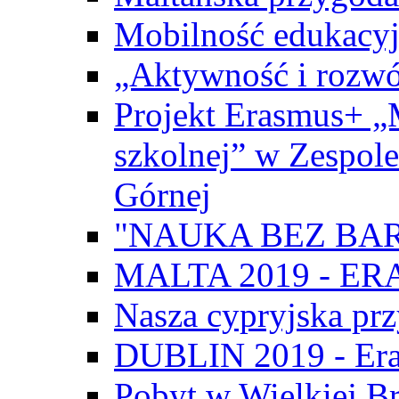
Mobilność edukacyj
„Aktywność i rozwó
Projekt Erasmus+ „
szkolnej” w Zespol
Górnej
"NAUKA BEZ BAR
MALTA 2019 - E
Nasza cypryjska pr
DUBLIN 2019 - Er
Pobyt w Wielkiej Br