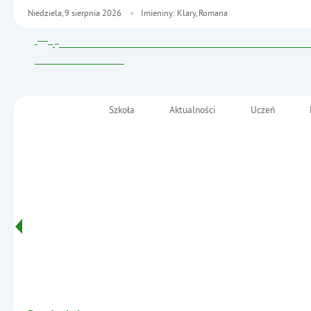
Niedziela,
9
sierpnia
2026
Imieniny: Klary, Romana
Szkoła
Aktualności
Uczeń
Menu główne
Szkoła Podstawowa nr 2
im. Fryderyka Chopina
Informacje
w Małkini Górnej
- KNOW-HOW IN TERMS OF DEVELOPING
APPLICATIONS