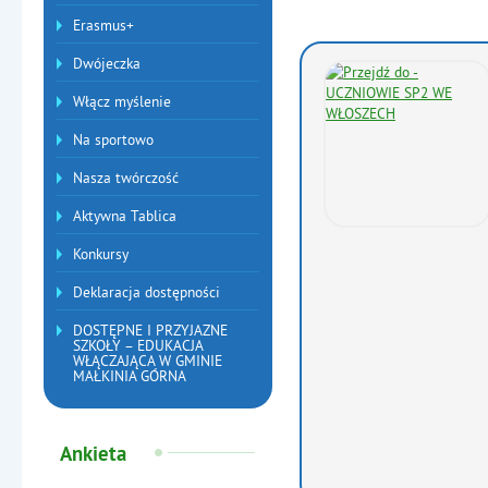
Erasmus+
Dwójeczka
Włącz myślenie
Na sportowo
Nasza twórczość
Aktywna Tablica
Konkursy
Deklaracja dostępności
DOSTĘPNE I PRZYJAZNE
SZKOŁY – EDUKACJA
WŁĄCZAJĄCA W GMINIE
MAŁKINIA GÓRNA
Ankieta