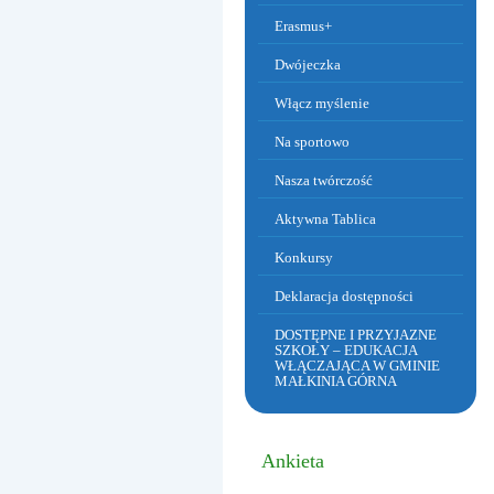
Erasmus+
Dwójeczka
Włącz myślenie
Na sportowo
Dzień Babci i Dziadka
Nasza twórczość
Aktywna Tablica
Konkursy
Deklaracja dostępności
DOSTĘPNE I PRZYJAZNE
SZKOŁY – EDUKACJA
WŁĄCZAJĄCA W GMINIE
MAŁKINIA GÓRNA
Ankieta