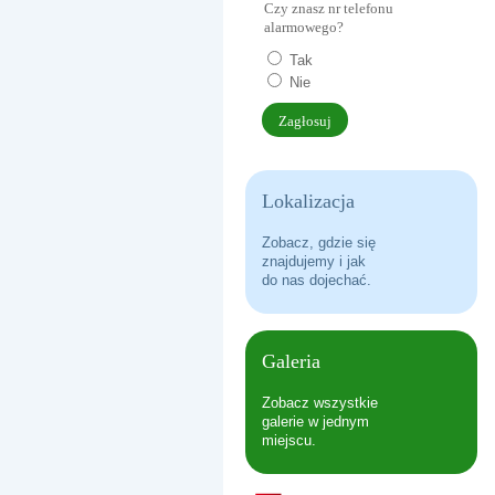
Czy znasz nr telefonu
ERASMUS+ USING MONILE APPS
alarmowego?
Tak
Nie
Lokalizacja
Zobacz, gdzie się
znajdujemy i jak
do nas dojechać.
DO HYMNU!
Galeria
Zobacz wszystkie
galerie w jednym
miejscu.