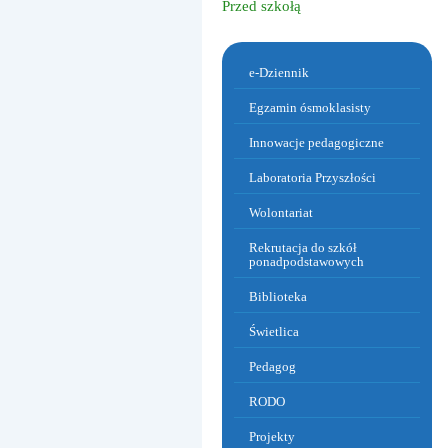
Przed szkołą
Menu dodatkowe
e-Dziennik
Egzamin ósmoklasisty
Innowacje pedagogiczne
Laboratoria Przyszłości
Wolontariat
Rekrutacja do szkół
ponadpodstawowych
Biblioteka
Warzywa i owoce w sportowym obi
Świetlica
Pedagog
RODO
Projekty