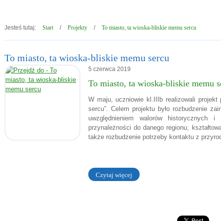
Jesteś tutaj:
Start
/
Projekty
/
To miasto, ta wioska-bliskie memu sercu
To miasto, ta wioska-bliskie memu sercu
5
czerwca
2019
Artykuły
To miasto, ta wioska-bliskie memu s
W maju, uczniowie kl.IIIb realizowali projekt
sercu”. Celem projektu było rozbudzenie zai
uwzględnieniem walorów historycznych i 
przynależności do danego regionu; kształtow
także rozbudzenie potrzeby kontaktu z przyro
ektywie.
Czytaj więcej
o: To miasto, ta wioska-bliskie memu sercu