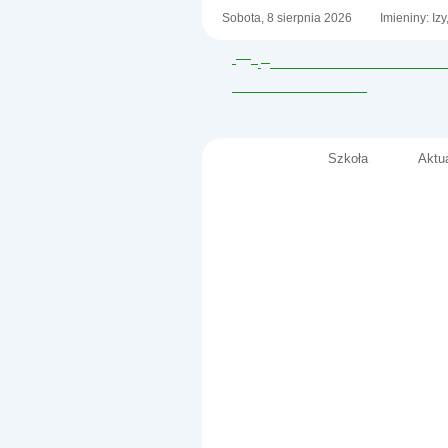
Sobota,
8
sierpnia
2026
Imieniny: Iz
Szkoła
Aktu
Menu główne
Szkoła Podstawowa nr 
im. Fryderyka Chopina
Informacje
w Małkini Górnej
- To miasto, ta wioska-