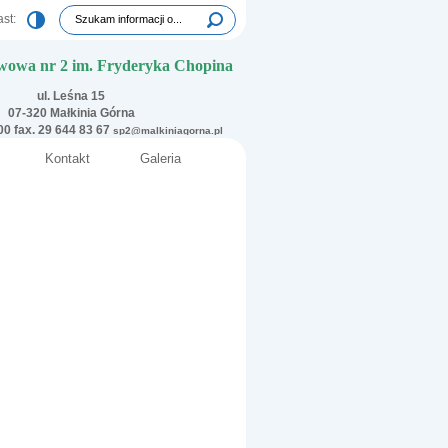
Tutaj wpisz szukaną frazę:
st:
Wyszukiwarka
wowa nr 2 im. Fryderyka Chopina
ul. Leśna 15
07-320 Małkinia Górna
 00 fax. 29 644 83 67
sp2@malkiniagorna.pl
Kontakt
Galeria
i
Oświadczenie rodzica