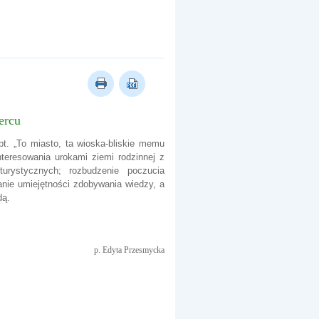
ercu
 pt. „To miasto, ta wioska-bliskie memu
nteresowania urokami ziemi rodzinnej z
turystycznych; rozbudzenie poczucia
anie umiejętności zdobywania wiedzy, a
dą.
p. Edyta Przesmycka