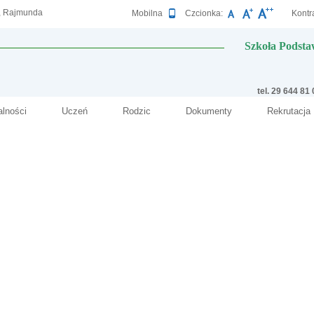
y, Rajmunda
Wersja
Mobilna
Czcionka:
Kontra
Szkoła Podsta
tel. 29 644 81
alności
Uczeń
Rodzic
Dokumenty
Rekrutacja
2
Deklaracja dostępnośc
bliskie memu sercu