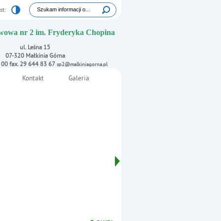
Tutaj wpisz szukaną frazę:
st:
Wyszukiwarka
wowa nr 2 im. Fryderyka Chopina
ul. Leśna 15
07-320 Małkinia Górna
1 00 fax. 29 644 83 67
sp2@malkiniagorna.pl
Kontakt
Galeria
i
Oświadczenie rodzica