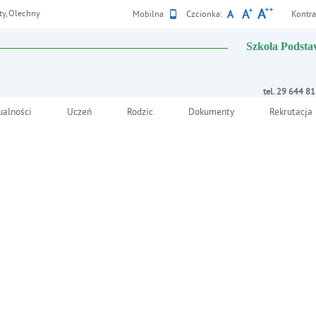
ty, Olechny
Wersja
Mobilna
Czcionka:
Kontra
Szkoła Podsta
tel. 29 644 8
ualności
Uczeń
Rodzic
Dokumenty
Rekrutacja
 2
Deklaracja dostępnośc