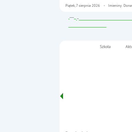
Piątek,
7
sierpnia
2026
Imieniny: Dona
Szkoła
Akt
Menu główne
Szkoła Podstawowa nr
im. Fryderyka Chopina
Informacje
w Małkini Górnej
- Galeria