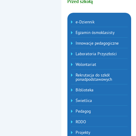
Przed szkołą
Menu dodatkowe
e-Dziennik
Egzamin ósmoklasisty
Innowacje pedagogiczne
Laboratoria Przyszłości
Wolontariat
Rekrutacja do szkół
ponadpodstawowych
Biblioteka
Świetlica
Pedagog
RODO
Projekty