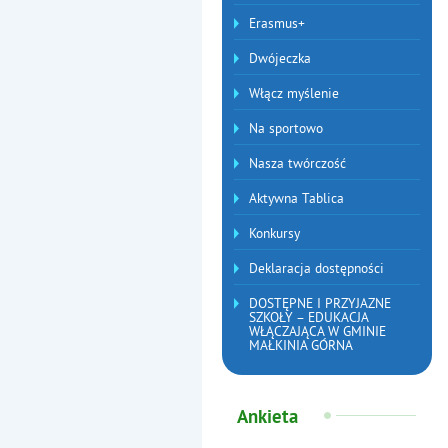
Erasmus+
Dwójeczka
Włącz myślenie
Na sportowo
Nasza twórczość
Aktywna Tablica
Konkursy
Deklaracja dostępności
DOSTĘPNE I PRZYJAZNE
SZKOŁY – EDUKACJA
WŁĄCZAJĄCA W GMINIE
MAŁKINIA GÓRNA
Ankieta